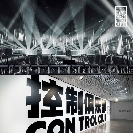
CO
TRO
CLU
NO
PRO
MEM
STO
中