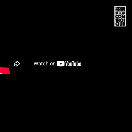
CO
TRO
CLU
NO
PRO
MEM
STO
中